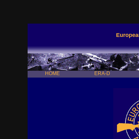
European
HOME
ERA-D